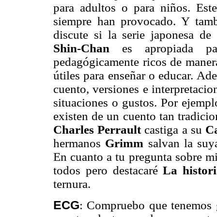
para adultos o para niños. Est
siempre han provocado. Y tambi
discute si la serie japonesa de
Shin-Chan
es apropiada par
pedagógicamente ricos de manera
útiles para enseñar o educar. Ad
cuento, versiones e interpretacion
situaciones o gustos. Por ejempl
existen de un cuento tan tradic
Charles Perrault
castiga a su
Ca
hermanos
Grimm
salvan la suya
En cuanto a tu pregunta sobre m
todos pero destacaré
La histor
ternura.
ECG
:
Compruebo que tenemos gu