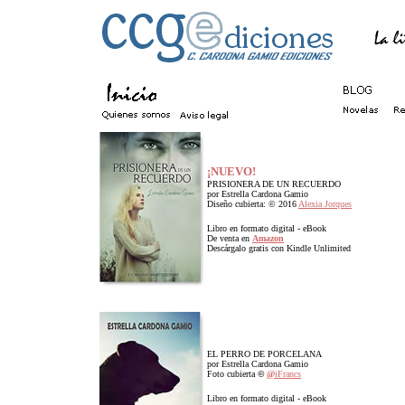
¡NUEVO!
PRISIONERA DE UN RECUERDO
por Estrella Cardona Gamio
Diseño cubierta: © 2016
Alexia Jorques
Libro en
f
ormato digital -
eBook
De venta en
Amazon
Descárgalo gratis con Kindle Unlimited
EL PERRO DE PORCELANA
por Estrella Cardona Gamio
Foto cubierta
©
@
iFrancs
Libro en
f
ormato digital -
eBook