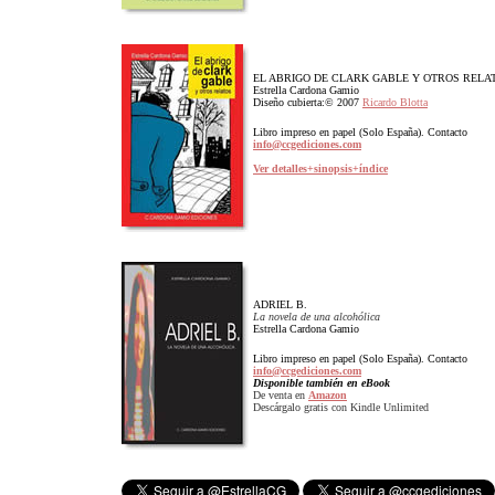
EL ABRIGO DE CLARK GABLE Y OTROS RELA
Estrella Cardona Gamio
Diseño cubierta:© 2007
Ricardo Blotta
Libro impreso en papel (Solo España). Contacto
info@ccgediciones.com
Ver detalles+sinopsis+índice
ADRIEL B.
La novela de una alcohólica
Estrella Cardona Gamio
Libro impreso en papel (Solo España). Contacto
info@ccgediciones.com
Disponible también en eBook
De venta en
Amazon
Descárgalo gratis con Kindle Unlimited