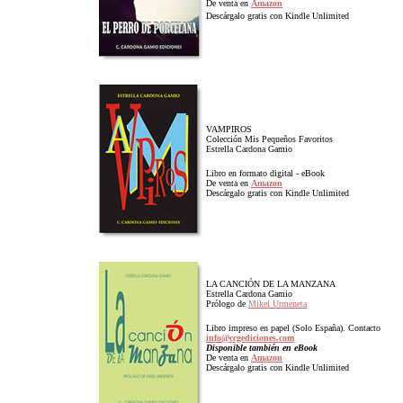
De venta en
Amazon
Descárgalo gratis con Kindle Unlimited
VAMPIROS
Colección Mis Pequeños Favoritos
Estrella Cardona Gamio
Libro en
f
ormato digital -
eBook
De venta en
Amazon
Descárgalo gratis con Kindle Unlimited
LA CANCIÓN DE LA MANZANA
Estrella Cardona Gamio
Prólogo de
Mikel Urmeneta
Libro impreso en papel (Solo España). Contacto
info@ccgediciones.com
Disponible también en eBook
De venta en
Amazon
Descárgalo gratis con Kindle Unlimited