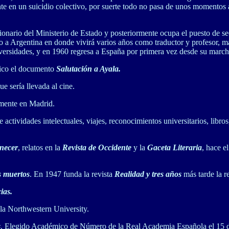
nte en un suicidio colectivo, por suerte todo no pasa de unos momentos a
ionario del Ministerio de Estado y posteriormente ocupa el puesto de sec
go a Argentina en donde vivirá varios años como traductor y profesor, 
iversidades, y en 1960 regresa a España por primera vez desde su march
lico el documento
Salutación a Ayala.
que sería llevada al cine.
amente en Madrid.
e actividades intelectuales, viajes, reconocimientos universitarios, lib
necer
, relatos en la
Revista de Occidente
y la
Gaceta Literaria
, hace e
s muertos
. En 1947 funda la revista
Realidad y tres años
más tarde la r
cias.
 la Northwestern University.
s
. Elegido Académico de Número de la Real Academia Española el 15 d