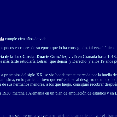
ala
cumple cien años de vida.
s pocos escritores de su época que lo ha conseguido, tal vez el único.
ía de la Luz García–Duarte González
, vivió en Granada hasta 1918, 
ños más tarde estudiaría Letras –que dejará- y Derecho, y a los 19 años 
 a principios del siglo XX, se vio hondamente marcada por la huella de l
llantísima, en lo particular tuvo que enfrentarse al desgarro de un exil
ón de sus hermanos menores, a los que luego, consiguió recobrar después
 en 1930, marcha a Alemania en un plan de ampliación de estudios y en B
a, mas se apresura a volver a su patria en cuanto tiene lugar el alzamie