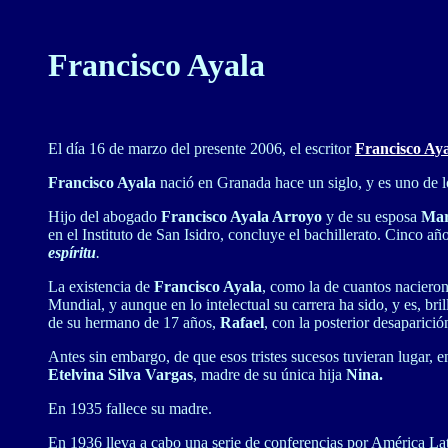
Francisco Ayala
El día 16 de marzo del presente 2006, el escritor
Francisco Ay
Francisco Ayala
nació en Granada hace un siglo, y es uno de lo
Hijo del abogado
Francisco Ayala Arroyo
y de su esposa
Mar
en el Instituto de San Isidro, concluye el bachillerato. Cinco a
espíritu
.
La existencia de
Francisco Ayala
, como la de cuantos nacieron
Mundial, y aunque en lo intelectual su carrera ha sido, y es, bri
de su hermano de 17 años,
Rafael
, con la posterior desaparici
Antes sin embargo, de que esos tristes sucesos tuvieran lugar,
Etelvina Silva Vargas
, madre de su única hija
Nina.
En 1935 fallece su madre.
En 1936 lleva a cabo una serie de conferencias por América Latin