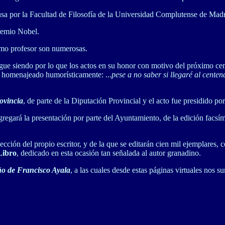
sa por la Facultad de Filosofía de la Universidad Complutense de Madr
remio Nobel.
como profesor son numerosas.
gue siendo por lo que los actos en su honor con motivo del próximo c
l homenajeado humorísticamente: ...
pese a no saber si llegaré al cente
rovincia
, de parte de la Diputación Provincial y el acto fue presidido p
agregará la presentación por parte del Ayuntamiento, de la edición facsím
lección del propio escritor, y de la que se editarán cien mil ejemplare
Libro
, dedicado en esta ocasión tan señalada al autor granadino.
o de Francisco Ayala
, a las cuales desde estas páginas virtuales nos