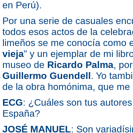
en Perú).
Por una serie de casuales encu
todos esos actos de la celebrac
limeños se me conocía como el
vieja
” y un ejemplar de mi libr
museo de
Ricardo Palma
, po
Guillermo Guendell
. Yo tamb
de la obra homónima, que me t
ECG
: ¿Cuáles son tus autores 
España?
JOSÉ MANUEL
: Son variadís