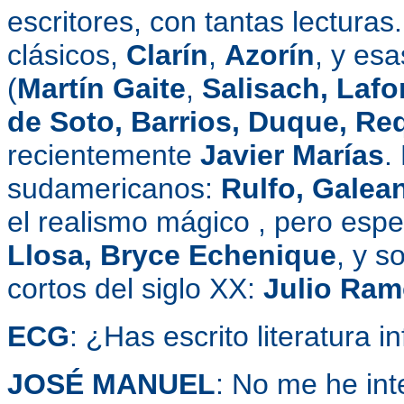
escritores, con tantas lectura
clásicos,
Clarín
,
Azorín
, y esa
(
Martín Gaite
,
Salisach, Lafo
de Soto, Barrios, Duque, Re
recientemente
Javier Marías
.
sudamericanos:
Rulfo, Galea
el realismo mágico , pero espe
Llosa, Bryce Echenique
, y s
cortos del siglo XX:
Julio Ram
ECG
: ¿Has escrito literatura in
JOSÉ MANUEL
: No me he in