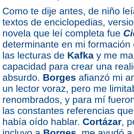
Como te dije antes, de niño le
textos de enciclopedias, versi
novela que leí completa fue
Ci
determinante en mi formación 
las lecturas de
Kafka
y me mara
capacidad para crear una reali
absurdo.
Borges
afianzó mi am
un lector voraz, pero me limi
renombrados, y para mí fueron 
las constantes referencias que
había oído hablar.
Cortázar
, 
incluyo a
Borges
, me ayudó a 