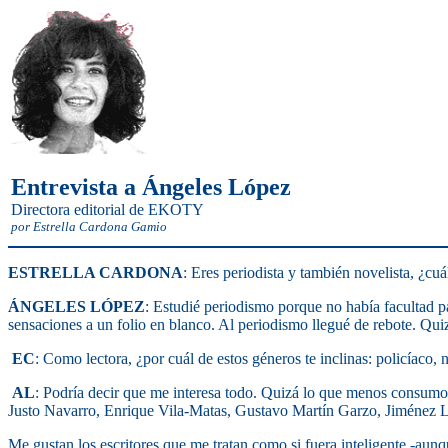
Entrevista a Ángeles López
Directora editorial de EKOTY
por Estrella Cardona Gamio
ESTRELLA CARDONA
: Ere
s periodista y también novelista, ¿cuá
ÁNGELES LÓPEZ
: Estudié periodismo porque no había facultad p
sensaciones a un folio en blanco. Al periodismo llegué de rebote. Quiz
EC
: Como lectora, ¿por cuál de estos géneros te inclinas: policíaco, n
AL
: Podría decir que me interesa todo. Quizá lo que menos consumo 
Justo Navarro, Enrique Vila-Matas, Gustavo Martín Garzo, Jiméne
Me gustan los escritores que me tratan como si fuera inteligente -aun