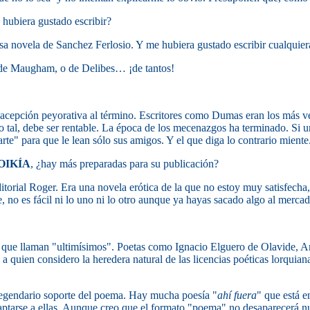
 hubiera gustado escribir?
losa novela de Sanchez Ferlosio. Y me hubiera gustado escribir cualquie
 de Maugham, o de Delibes… ¡de tantos!
a acepción peyorativa al término. Escritores como Dumas eran los más
tal, debe ser rentable. La época de los mecenazgos ha terminado. Si un
rte" para que le lean sólo sus amigos. Y el que diga lo contrario miente
OIKÍA
, ¿hay más preparadas para su publicación?
editorial Roger. Era una novela erótica de la que no estoy muy satisfech
no es fácil ni lo uno ni lo otro aunque ya hayas sacado algo al mercad
 que llaman "ultimísimos". Poetas como Ignacio Elguero de Olavide, A
a quien considero la heredera natural de las licencias poéticas lorqui
 legendario soporte del poema. Hay mucha poesía "
ahí fuera
" que está e
tarse a ellas. Aunque creo que el formato "poema" no desaparecerá n