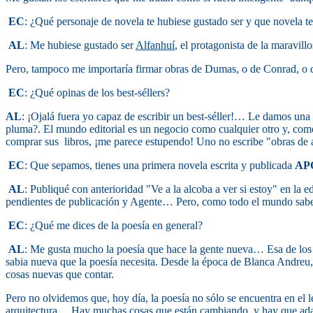
EC
: ¿Qué personaje de novela te hubiese gustado ser y que novela te
AL
: Me hubiese gustado ser
Alfanhuí
, el protagonista de la maravil
Pero, tampoco me importaría firmar obras de Dumas, o de Conrad, o
EC
: ¿Qué opinas de los best-séllers?
AL
: ¡Ojalá fuera yo capaz de escribir un best-séller!… Le damos un
pluma?. El mundo editorial es un negocio como cualquier otro y, como 
comprar sus
libros, ¡me parece estupendo! Uno no escribe "obras de a
EC
: Que sepamos, tienes una primera novela escrita y publicada
AP
AL
: Publiqué con anterioridad "Ve a la alcoba a ver si estoy" en la 
pendientes de publicación y Agente… Pero, como todo el mundo sabe, 
EC
: ¿Qué me dices de la poesía en general?
AL
: Me gusta mucho la poesía que hace la gente nueva… Esa de los
sabia nueva que la poesía necesita. Desde la época de Blanca Andreu, 
cosas nuevas que contar.
Pero no olvidemos que, hoy día, la poesía no sólo se encuentra en el
arquitectura… Hay muchas cosas que están cambiando, y hay que adap