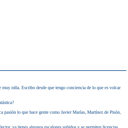
de muy niña. Escribo desde que tengo conciencia de lo que es volcar
ntástica?
ica pasión lo que hace gente como Javier Marías, Martínez de Pisón,
lector, ya tienes algunos escalones subidos y se permiten licencias…