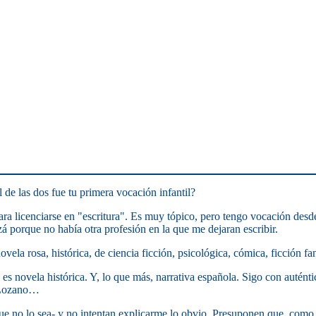
l de las dos fue tu primera vocación infantil?
ara licenciarse en "escritura". Es muy tópico, pero tengo vocación des
á porque no había otra profesión en la que me dejaran escribir.
ovela rosa, histórica, de ciencia ficción, psicológica, cómica, ficción fa
es novela histórica. Y, lo que más, narrativa española. Sigo con autént
z Lozano…
que no lo sea- y no intentan explicarme lo obvio. Presuponen que, como 